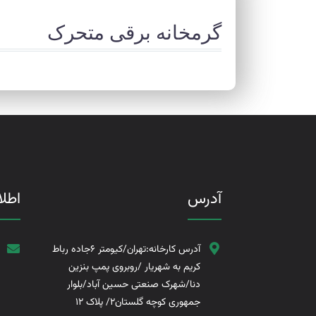
گرمخانه برقی متحرک
آدرس
اطل
آدرس کارخانه:تهران/کیومتر 6جاده رباط
کریم به شهریار /روبروی پمپ بنزین
دنا/شهرک صنعتی حسین آباد/بلوار
جمهوری کوچه گلستان2/ پلاک 12