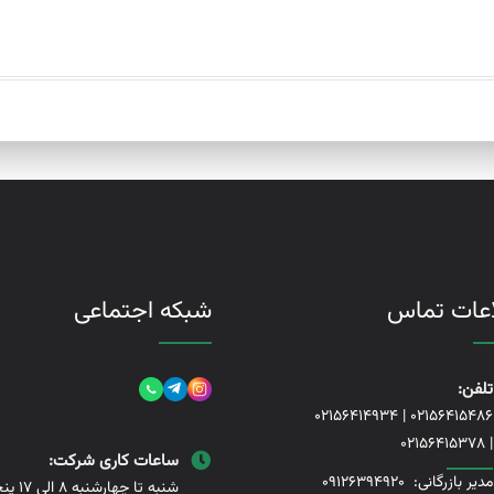
اعات تماس
شبکه اجتماعی
تلفن:
02156414934
|
02156415486
02156415378
|
ساعات کاری شرکت:
مدیر بازرگانی:
09126394920
شنبه تا چها