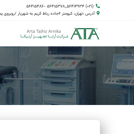
(021) 56414934_56415378 -56415486
آدرس :تهران، کیومتر 6جاده رباط کریم به شهریار /روبروی پمپ بنزین دنا/شهرک صنعتی حسین آباد/بلوار جمهوری کوچه گلستان2/ پلاک 12