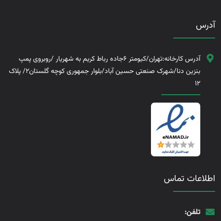
آدرس
آدرس کارخانه:تهران/کیومتر 6جاده رباط کریم به شهریار /روبروی پمپ
بنزین دنا/شهرک صنعتی حسین آباد/بلوار جمهوری کوچه گلستان2/ پلاک
12
اطلاعات تماس
تلفن: