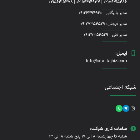
02156415378
|
02156414934
|
02156415486
مدیر بازرگانی:
09126394920
مدیر فروش: 09127354529
مدیر فنی :
09127354529
ایمیل:
Info@ata-tajhiz.com
شبکه اجتماعی
ساعات کاری شرکت:
شنبه تا چهارشنبه 8 الی 17 پنج شنبه 8 الی 13