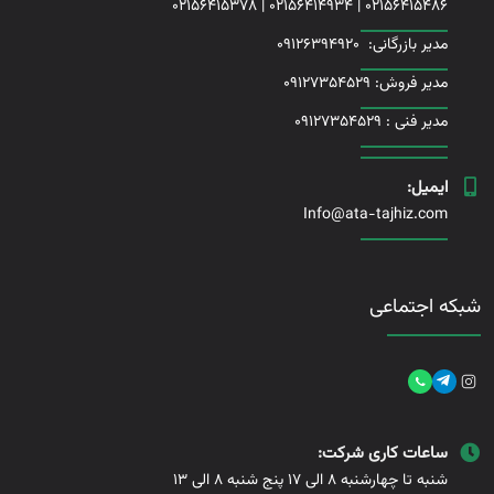
02156415378
|
02156414934
|
02156415486
مدیر بازرگانی:
09126394920
مدیر فروش: 09127354529
مدیر فنی :
09127354529
ایمیل:
Info@ata-tajhiz.com
شبکه اجتماعی
ساعات کاری شرکت:
شنبه تا چهارشنبه 8 الی 17 پنج شنبه 8 الی 13