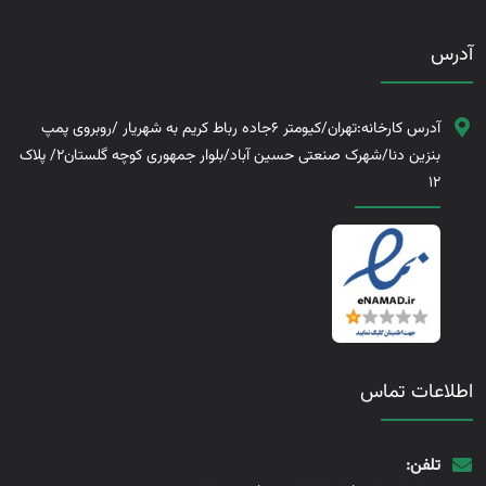
آدرس
آدرس کارخانه:تهران/کیومتر 6جاده رباط کریم به شهریار /روبروی پمپ
بنزین دنا/شهرک صنعتی حسین آباد/بلوار جمهوری کوچه گلستان2/ پلاک
12
اطلاعات تماس
تلفن: