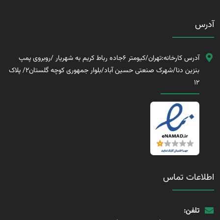
آدرس
آدرس کارخانه:تهران/کیومتر 6جاده رباط کریم به شهریار /روبروی پمپ
بنزین دنا/شهرک صنعتی حسین آباد/بلوار جمهوری کوچه گلستان2/ پلاک
12
اطلاعات تماس
تلفن: