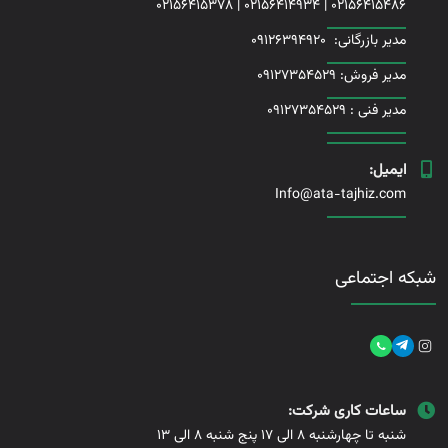
02156415378
|
02156414934
|
02156415486
مدیر بازرگانی:
09126394920
مدیر فروش: 09127354529
مدیر فنی :
09127354529
ایمیل:
Info@ata-tajhiz.com
شبکه اجتماعی
ساعات کاری شرکت:
شنبه تا چهارشنبه 8 الی 17 پنج شنبه 8 الی 13