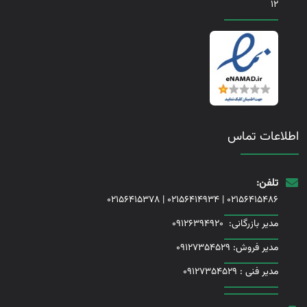
12
اطلاعات تماس
تلفن:
02156415378
|
02156414934
|
02156415486
مدیر بازرگانی:
09126394920
مدیر فروش: 09127354529
مدیر فنی :
09127354529