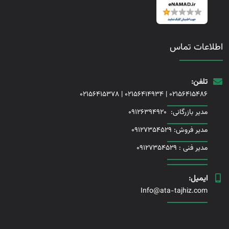
اطلاعات تماس
تلفن:
02156415378
|
02156414934
|
02156415486
مدیر بازرگانی:
09126394920
مدیر فروش: 09127354529
مدیر فنی :
09127354529
ایمیل:
Info@ata-tajhiz.com