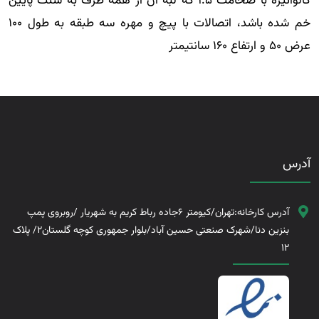
گالوانيزه با ضخامت 1.5 که لبه آن از همه طرف به سنت پایین
خم شده باشد، اتصالات با پیچ و مهره سه طبقه به طول 100
عرض 50 و ارتفاع 160 سانتیمتر
آدرس
آدرس کارخانه:تهران/کیومتر 6جاده رباط کریم به شهریار /روبروی پمپ
بنزین دنا/شهرک صنعتی حسین آباد/بلوار جمهوری کوچه گلستان2/ پلاک
12