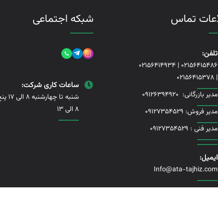
اعات تماس
شبکه اجتماعی
تلفن:
02156414934
|
02156415486
02156415378
|
ساعات کاری شرکت:
مدیر بازرگانی:
09126394920
شنبه تا چها
8 الی 13
مدیر فروش: 09127354529
مدیر فنی :
09127354529
ایمیل:
Info@ata-tajhiz.com
ق این وبسایت متعلق به شرکت آرتا تجهیز آرنیکا میباشد .
طراحی سایت
وسئو 