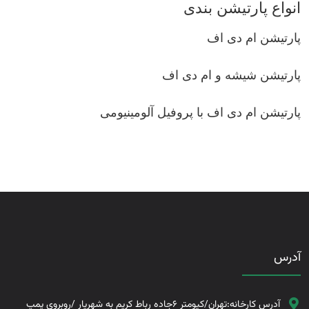
انواع پارتیشن بندی
پارتیشن ام دی اف
پارتیشن شیشه و ام دی اف
پارتیشن ام دی اف با پروفیل آلومینیومی
آدرس
آدرس کارخانه:تهران/کیومتر 6جاده رباط کریم به شهریار /روبروی پمپ