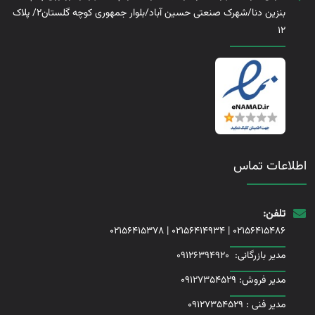
بنزین دنا/شهرک صنعتی حسین آباد/بلوار جمهوری کوچه گلستان2/ پلاک
12
اطلاعات تماس
تلفن:
02156415378
|
02156414934
|
02156415486
مدیر بازرگانی:
09126394920
مدیر فروش: 09127354529
مدیر فنی :
09127354529