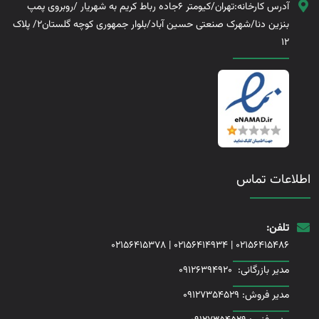
آدرس کارخانه:تهران/کیومتر 6جاده رباط کریم به شهریار /روبروی پمپ
بنزین دنا/شهرک صنعتی حسین آباد/بلوار جمهوری کوچه گلستان2/ پلاک
12
اطلاعات تماس
تلفن:
02156415378
|
02156414934
|
02156415486
مدیر بازرگانی:
09126394920
مدیر فروش: 09127354529