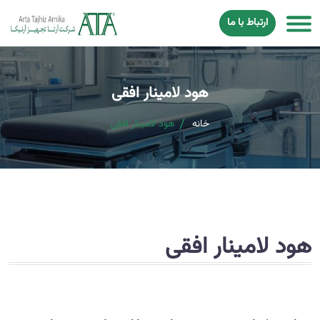
ارتباط با ما
هود لامینار افقی
خانه
هود لامینار افقی
هود لامینار افقی