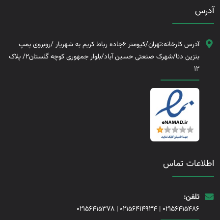
آدرس
آدرس کارخانه:تهران/کیومتر 6جاده رباط کریم به شهریار /روبروی پمپ
بنزین دنا/شهرک صنعتی حسین آباد/بلوار جمهوری کوچه گلستان2/ پلاک
12
اطلاعات تماس
تلفن:
02156415378
|
02156414934
|
02156415486