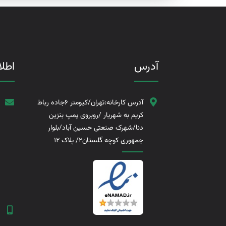
آدرس
اطل
آدرس کارخانه:تهران/کیومتر 6جاده رباط
کریم به شهریار /روبروی پمپ بنزین
دنا/شهرک صنعتی حسین آباد/بلوار
جمهوری کوچه گلستان2/ پلاک 12