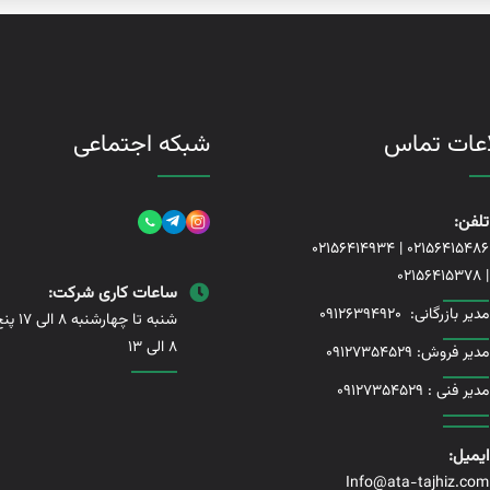
اعات تماس
شبکه اجتماعی
تلفن:
02156414934
|
02156415486
02156415378
|
ساعات کاری شرکت:
مدیر بازرگانی:
09126394920
شنبه تا چها
8 الی 13
مدیر فروش: 09127354529
مدیر فنی :
09127354529
ایمیل:
Info@ata-tajhiz.com