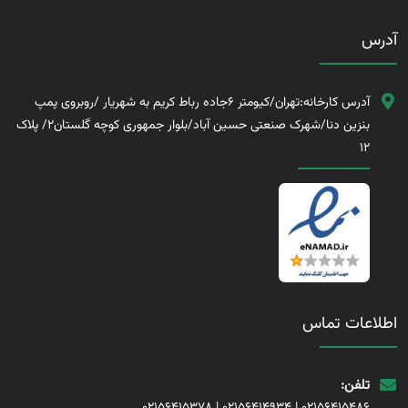
آدرس
آدرس کارخانه:تهران/کیومتر 6جاده رباط کریم به شهریار /روبروی پمپ
بنزین دنا/شهرک صنعتی حسین آباد/بلوار جمهوری کوچه گلستان2/ پلاک
12
اطلاعات تماس
تلفن:
02156415378
|
02156414934
|
02156415486