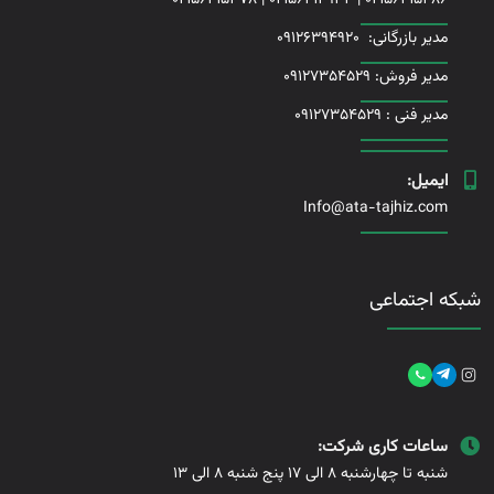
مدیر بازرگانی:
09126394920
مدیر فروش: 09127354529
مدیر فنی :
09127354529
ایمیل:
Info@ata-tajhiz.com
شبکه اجتماعی
ساعات کاری شرکت:
شنبه تا چهارشنبه 8 الی 17 پنج شنبه 8 الی 13