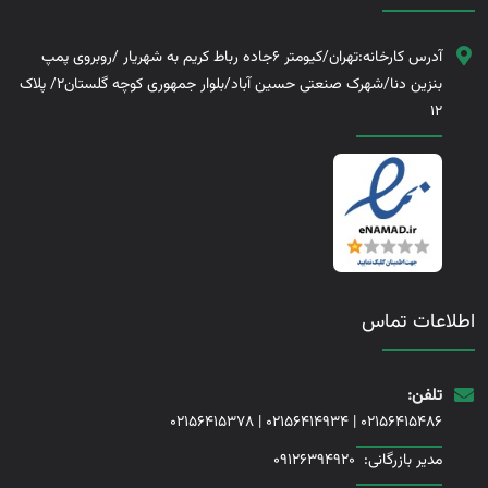
آدرس کارخانه:تهران/کیومتر 6جاده رباط کریم به شهریار /روبروی پمپ
بنزین دنا/شهرک صنعتی حسین آباد/بلوار جمهوری کوچه گلستان2/ پلاک
12
اطلاعات تماس
تلفن:
02156415378
|
02156414934
|
02156415486
مدیر بازرگانی:
09126394920