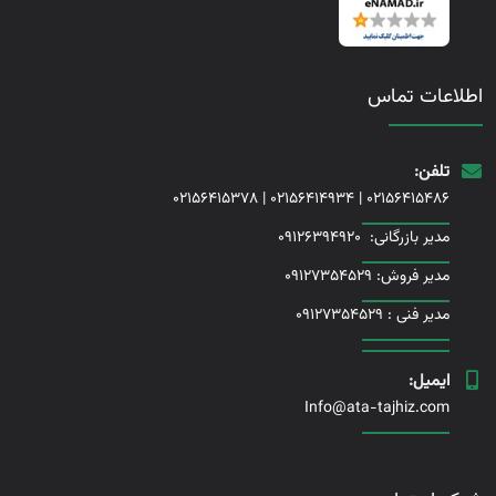
اطلاعات تماس
تلفن:
02156415378
|
02156414934
|
02156415486
مدیر بازرگانی:
09126394920
مدیر فروش: 09127354529
مدیر فنی :
09127354529
ایمیل:
Info@ata-tajhiz.com